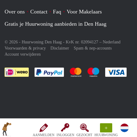
Over ons
Contact
Faq
Voor Makelaars
Gratis je Huurwoning aanbieden in Den Haag
© 2026 - Huurwoning Den Haag - KvK nr. 02094127 –
Nederland
Voorwaarden & privacy
Disclaimer
Spam & nep-accounts
Account verwijderen
Je rekent gemakkelijk af met Paypal
Je rekent gemakkelijk af met M
Je rekent gemakkelij
Je re
+
AANMELDEN
INLOGGEN
GEZOCHT
HUURWONING