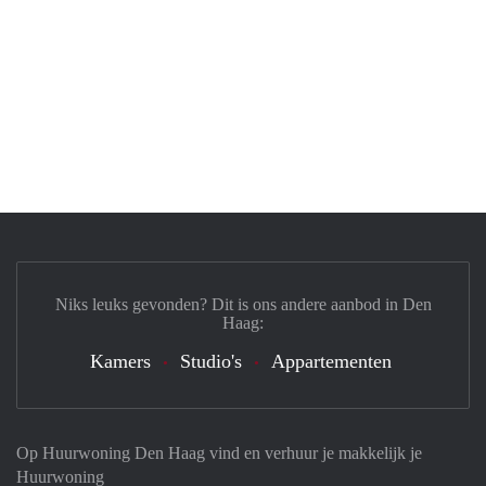
Niks leuks gevonden? Dit is ons andere aanbod in Den
Haag:
Kamers
Studio's
Appartementen
Op Huurwoning Den Haag vind en verhuur je makkelijk je
Huurwoning