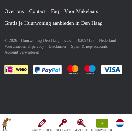
Over ons
Contact
Faq
Voor Makelaars
Gratis je Huurwoning aanbieden in Den Haag
© 2026 - Huurwoning Den Haag - KvK nr. 02094127 –
Nederland
Voorwaarden & privacy
Disclaimer
Spam & nep-accounts
Account verwijderen
Je rekent gemakkelijk af met Paypal
Je rekent gemakkelijk af met M
Je rekent gemakkelij
Je re
+
AANMELDEN
INLOGGEN
GEZOCHT
HUURWONING