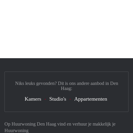
Niks leuks gevonden? Dit is ons andere aanbod in Den
Haag:
Kamers
Studio's
Appartementen
Op Huurwoning Den Haag vind en verhuur je makkelijk je
Huurwoning