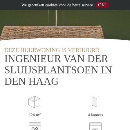
OK!
We gebruiken
cookies
voor de beste service
DEZE HUURWONING IS VERHUURD
INGENIEUR VAN DER
SLUIJSPLANTSOEN IN
DEN HAAG
2
124 m
4 kamers
∞
08