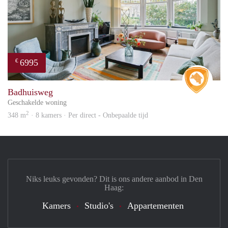
6995
€
Real 
Badhuisweg
Geschakelde woning
2
348 m
· 8 kamers · Per direct - Onbepaalde tijd
Niks leuks gevonden? Dit is ons andere aanbod in Den
Haag:
Kamers
Studio's
Appartementen