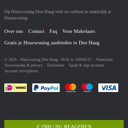
Op Huurwoning Den Haag vind en verhuur je makkelijk je
Huurwoning
Over ons
Contact
Faq
Voor Makelaars
Gratis je Huurwoning aanbieden in Den Haag
© 2026 - Huurwoning Den Haag - KvK nr. 02094127 –
Nederland
Voorwaarden & privacy
Disclaimer
Spam & nep-accounts
Account verwijderen
Je rekent gemakkelijk af met Paypal
Je rekent gemakkelijk af met M
Je rekent gemakkelij
Je re
€ 1900 | NU REAGEREN