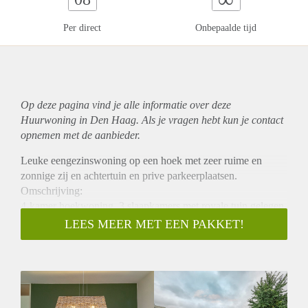
Per direct
Onbepaalde tijd
Op deze pagina vind je alle informatie over deze
Huurwoning in Den Haag. Als je vragen hebt kun je contact
opnemen met de aanbieder.
Leuke eengezinswoning op een hoek met zeer ruime en
zonnige zij en achtertuin en prive parkeerplaatsen.
Omschrijving:
4-kamer hoekwoning, 3 slaapkamers met royale tuin gelegen
op het zuid-oosten en rondom de woning met vrij zicht,
LEES MEER MET EEN PAKKET!
garage en 2 privé parkeerplaatsen op eigen terrein.
Indeling:
Entree, ruime hal met toilet en fonteintje. De aparte keuken is
voorzien van; 5 pits fornuis , oven, vaatwasser, koelkast en
vriezer. De ruime en lichte woonkamer geeft toegang naar de