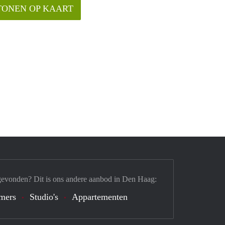
TONEN OP KAART
gevonden? Dit is ons andere aanbod in Den Haag:
mers
Studio's
Appartementen