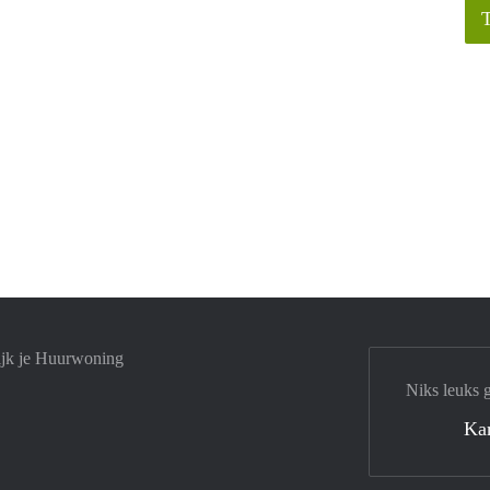
ijk je Huurwoning
Niks leuks 
Ka