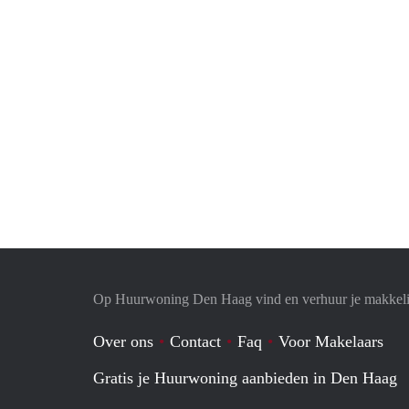
Op Huurwoning Den Haag vind en verhuur je makkel
Over ons
Contact
Faq
Voor Makelaars
Gratis je Huurwoning aanbieden in Den Haag