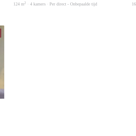
2
124 m
· 4 kamers · Per direct - Onbepaalde tijd
1
real estate