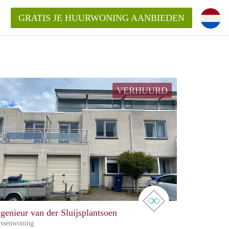
GRATIS JE HUURWONING AANBIEDEN
VERHUURD
real estate
ngenieur van der Sluijsplantsoen
ssenwoning