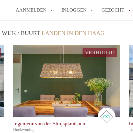
AANMELDEN
INLOGGEN
GEZOCHT
 WIJK / BUURT
LANDEN IN DEN HAAG
VERHUURD
real estate
real estate
Ingenieur van der Sluijsplantsoen
I
Hoekwoning
Tu