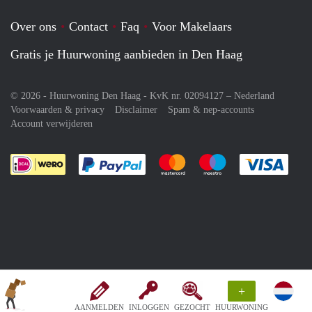
Over ons
Contact
Faq
Voor Makelaars
Gratis je Huurwoning aanbieden in Den Haag
© 2026 - Huurwoning Den Haag - KvK nr. 02094127 –
Nederland
Voorwaarden & privacy
Disclaimer
Spam & nep-accounts
Account verwijderen
Je rekent gemakkelijk af met Paypal
Je rekent gemakkelijk af met M
Je rekent gemakkelij
Je re
+
AANMELDEN
INLOGGEN
GEZOCHT
HUURWONING