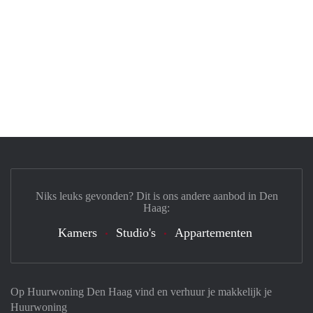
Niks leuks gevonden? Dit is ons andere aanbod in Den
Haag:
Kamers
Studio's
Appartementen
Op Huurwoning Den Haag vind en verhuur je makkelijk je
Huurwoning