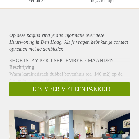
Per direct
Bepaalde tijd
Op deze pagina vind je alle informatie over deze
Huurwoning in Den Haag. Als je vragen hebt kun je contact
opnemen met de aanbieder.
SHORTSTAY PER 1 SEPTEMBER 7 MAANDEN
Beschrijving
Warm karakteristiek dubbel bovenhuis (ca. 140 m2) op de
Columbusstraat nabij winkelstraten Weimarstraat en
Fahrenheitstraat.
LEES MEER MET EEN PAKKET!
Entree op straatniveau. Trap naar de 1e verdieping.
1e verdieping; hal, toilet, ruime woonkamer en suite, keuken
voorzien van vaatwasser, koelkast, grote vriezer, magnetron
en grote oven met 5 pits gasfornuis.
2e verdieping; twee slaapkamers, walk-in closet, badkamer
met wastafel, douche en een 2e toilet. Tevens een was/cv
hok. Vanuit de badkamer toegang tot het zonnige terras op