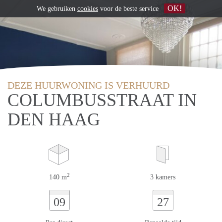
OK!
We gebruiken
cookies
voor de beste service
DEZE HUURWONING IS VERHUURD
COLUMBUSSTRAAT IN
DEN HAAG
2
140 m
3 kamers
09
27