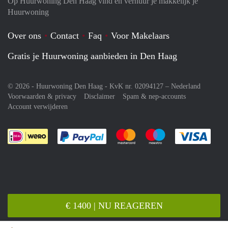
Op Huurwoning Den Haag vind en verhuur je makkelijk je
Huurwoning
Over ons
Contact
Faq
Voor Makelaars
Gratis je Huurwoning aanbieden in Den Haag
© 2026 - Huurwoning Den Haag - KvK nr. 02094127 –
Nederland
Voorwaarden & privacy
Disclaimer
Spam & nep-accounts
Account verwijderen
Je rekent gemakkelijk af met Paypal
Je rekent gemakkelijk af met M
Je rekent gemakkelij
Je re
€ 1400 | NU REAGEREN