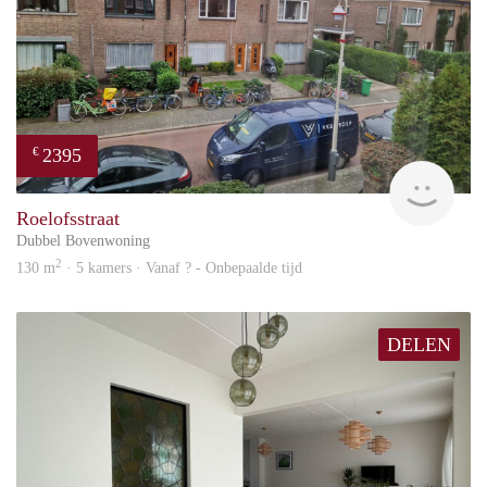
2395
€
Won
Roelofsstraat
Dubbel Bovenwoning
2
130 m
· 5 kamers · Vanaf ? - Onbepaalde tijd
DELEN