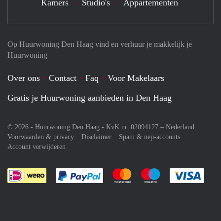
Kamers
Studio's
Appartementen
Op Huurwoning Den Haag vind en verhuur je makkelijk je
Huurwoning
Over ons
Contact
Faq
Voor Makelaars
Gratis je Huurwoning aanbieden in Den Haag
© 2026 - Huurwoning Den Haag - KvK nr. 02094127 –
Nederland
Voorwaarden & privacy
Disclaimer
Spam & nep-accounts
Account verwijderen
Je rekent gemakkelijk af met Paypal
Je rekent gemakkelijk af met M
Je rekent gemakkelij
Je re