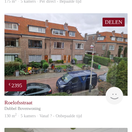
175 m
· 5 kamers · Per direct - Bepaalde tijd
DELEN
2395
€
Won
Roelofsstraat
Dubbel Bovenwoning
2
130 m
· 5 kamers · Vanaf ? - Onbepaalde tijd