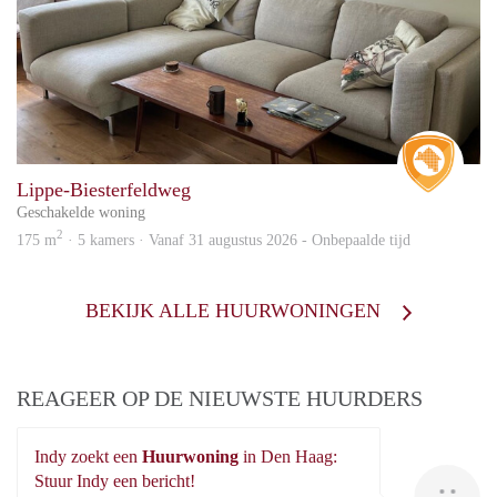
Real 
Lippe-Biesterfeldweg
Geschakelde woning
2
175 m
· 5 kamers · Vanaf 31 augustus 2026 - Onbepaalde tijd
BEKIJK ALLE HUURWONINGEN
REAGEER OP DE NIEUWSTE HUURDERS
Indy zoekt een
Huurwoning
in Den Haag:
In
Stuur Indy een bericht!