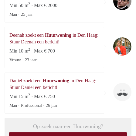
2
Min 50 m
· Max € 2000
Man ·
25 jaar
Deenah zoekt een
Huurwoning
in Den Haag:
De
Stuur Deenah een bericht!
2
Min 10 m
· Max € 700
Vrouw ·
23 jaar
Daniel zoekt een
Huurwoning
in Den Haag:
Da
Stuur Daniel een bericht!
2
Min 15 m
· Max € 750
Man · Professional ·
26 jaar
Op zoek naar een Huurwoning?