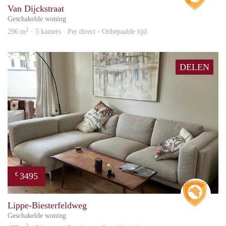
Van Dijckstraat
Geschakelde woning
2
296 m
· 5 kamers · Per direct - Onbepaalde tijd
DELEN
3495
€
Real 
Lippe-Biesterfeldweg
Geschakelde woning
2